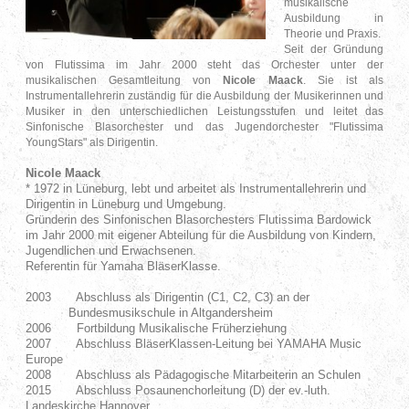
musikalische
Ausbildung in
Theorie und Praxis.
Seit der Gründung
von Flutissima im Jahr 2000 steht das Orchester unter der
musikalischen Gesamtleitung von
Nicole Maack
. Sie ist als
Instrumentallehrerin zuständig für die Ausbildung der Musikerinnen und
Musiker in den unterschiedlichen Leistungsstufen und leitet das
Sinfonische Blasorchester und das Jugendorchester "Flutissima
YoungStars" als Dirigentin.
Nicole Maack
* 1972 in Lüneburg, lebt und arbeitet als Instrumentallehrerin und
Dirigentin in Lüneburg und Umgebung.
Gründerin des Sinfonischen Blasorchesters Flutissima Bardowick
im Jahr 2000 mit eigener Abteilung für die Ausbildung von Kindern,
Jugendlichen und Erwachsenen.
Referentin für Yamaha BläserKlasse.
2003 Abschluss als Dirigentin (C1, C2, C3) an der
Bundesmusikschule in Altgandersheim
2006 Fortbildung Musikalische Früherziehung
2007 Abschluss BläserKlassen-Leitung bei YAMAHA Music
Europe
2008 Abschluss als Pädagogische Mitarbeiterin an Schulen
2015 Abschluss Posaunenchorleitung (D) der ev.-luth.
Landeskirche Hannover